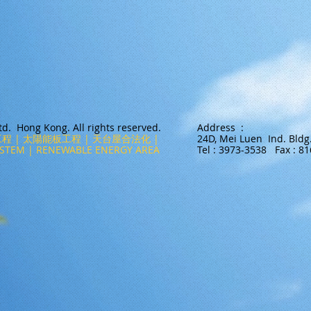
. Hong Kong. All rights reserved.
Address :
程 | 太陽能板工程 | 天台屋合法化 |
24D, Mei Luen Ind. Bldg
TEM | RENEWABLE ENERGY AREA
Tel : 3973-3538 Fax : 8